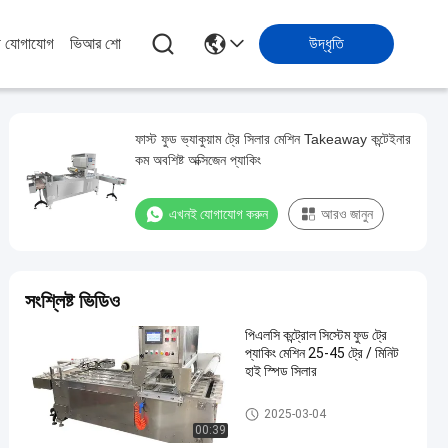
ে যোগাযোগ
ভিআর শো
উদ্ধৃতি
ফাস্ট ফুড ভ্যাকুয়াম ট্রে সিলার মেশিন Takeaway কন্টেইনার
কম অবশিষ্ট অক্সিজেন প্যাকিং
এখনই যোগাযোগ করুন
আরও জানুন
সংশ্লিষ্ট ভিডিও
পিএলসি কন্ট্রোল সিস্টেম ফুড ট্রে
প্যাকিং মেশিন 25-45 ট্রে / মিনিট
হাই স্পিড সিলার
ভ্যাকুয়াম ট্রে সিলার মেশিন
2025-03-04
00:39