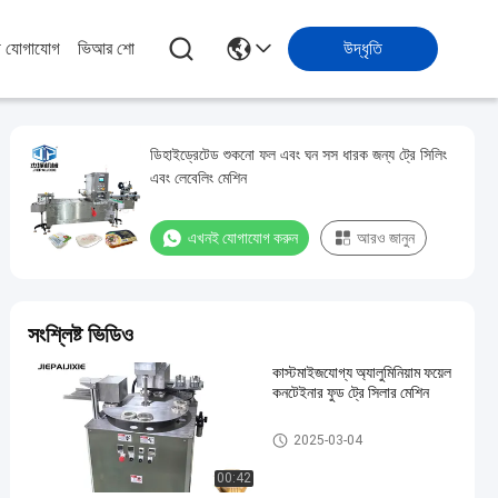
ে যোগাযোগ
ভিআর শো
উদ্ধৃতি
ডিহাইড্রেটেড শুকনো ফল এবং ঘন সস ধারক জন্য ট্রে সিলিং
এবং লেবেলিং মেশিন
এখনই যোগাযোগ করুন
আরও জানুন
সংশ্লিষ্ট ভিডিও
কাস্টমাইজযোগ্য অ্যালুমিনিয়াম ফয়েল
কনটেইনার ফুড ট্রে সিলার মেশিন
ফুড ট্রে সিলার মেশিন
2025-03-04
00:42