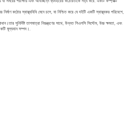
যা সময়ের পরীক্ষায় এবং অবিচ্ছিন্ন ব্যবহারের কঠোরতাকে সহ্য করে. একটি কম্প্যাক্ট
 নির্মাণ কঠোর স্বাস্থ্যবিধি মেনে চলে, যা নিশ্চিত করে যে দইটি একটি স্বাস্থ্যকর পরিবেশে,
ন।তার সুনির্দিষ্ট তাপমাত্রা নিয়ন্ত্রণের সাথে, উন্নত পিএলসি সিস্টেম, উচ্চ ক্ষমতা, এবং
কটি মূল্যবান সম্পদ।.