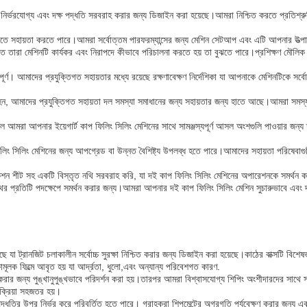
 নির্ভরযোগ্য এবং দক্ষ পদ্ধতি সরবরাহ করার জন্য ডিজাইন করা হয়েছে।আমরা নিশ্চিত করতে প্রতিশ্রু
করতে সহায়তা করতে পারে।আমরা সর্বোত্তম পারফরম্যান্সের জন্য মেশিন সেটআপ এবং এটি আপনার উত্প
তে তারা মেশিনটি কার্যকর এবং নিরাপদে কীভাবে পরিচালনা করতে হয় তা বুঝতে পারে।প্রশিক্ষণ মৌলিক
ুত্বপূর্ণ। আমাদের প্রযুক্তিগত সহায়তার মধ্যে রয়েছে রক্ষণাবেক্ষণ নির্দেশিকা যা আপনাকে মেশিনটিকে সর
 হন, আমাদের প্রযুক্তিগত সহায়তা দল সমস্যা সমাধানের জন্য সহায়তার জন্য হাতে আছে।আমরা সমস্যা
 আমরা আপনার ইয়েগার্ট কাপ ফিলিং সিলিং মেশিনের সাথে সামঞ্জস্যপূর্ণ আসল অংশগুলি পাওয়ার জন্য 
িলিং সিলিং মেশিনের জন্য আপগ্রেড বা উন্নত বৈশিষ্ট্য উপলব্ধ হতে পারে।আমাদের সহায়তা পরিষেবা
িফিকেশন শীট সহ একটি বিস্তৃত নথি সরবরাহ করি, যা দই কাপ ফিলিং সিলিং মেশিনের অপারেশনকে সমর্থন
 প্রতিটি পদক্ষেপে সমর্থন করার জন্য।আমরা আপনার দই কাপ ফিলিং সিলিং মেশিন সুচারুভাবে এবং দক্ষত
েছে যা ট্রানজিট চলাকালীন সর্বোচ্চ সুরক্ষা নিশ্চিত করার জন্য ডিজাইন করা হয়েছে।কাঠের বাক্সটি বি
মূলক ফিল্মে আবৃত হয় যা আর্দ্রতা, ধুলো,এবং অন্যান্য পরিবেশগত কারণ.
জন্য পুঙ্খানুপুঙ্খভাবে পরিদর্শন করা হয়।তারপর আমরা বিশ্বাসযোগ্য শিপিং অংশীদারদের সাথে সমন্বয
রক্রিয়া সহজতর হয়।
পদ্ধতির উপর নির্ভর করে পরিবর্তিত হতে পারে। গ্রাহকরা শিপমেন্টের অগ্রগতি পর্যবেক্ষণ করার জন্য এ