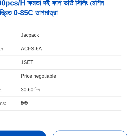
pcs/h ক্ষমতা দই কাপ ভর্তি সিলিং মেশিন
ন্ত্রিত 0-85C তাপমাত্রা
Jacpack
r:
ACFS-6A
1SET
Price negotiable
e:
30-60 দিন
ms:
টি/টি