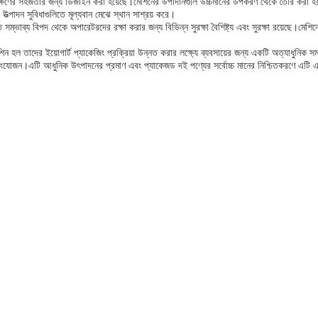
াবেক্ষণের সহজতার জন্য ডিজাইন করা হয়েছে।মেশিনের উপাদানগুলি উচ্চমানের উপকরণ থেকে তৈরি করা হয় 
উত্পাদন সুবিধাগুলিতে মূল্যবান মেঝে স্থান সাশ্রয় করে।
সম্ভাব্য বিপদ থেকে অপারেটরদের রক্ষা করার জন্য বিভিন্ন সুরক্ষা বৈশিষ্ট্য এবং সুরক্ষা রয়েছে।মেশিনের
হল তাদের ইয়োগার্ট প্যাকেজিং প্রক্রিয়া উন্নত করার লক্ষ্যে ব্যবসায়ের জন্য একটি অত্যাধুনিক সমাধা
 সংযোজন।এটি আধুনিক উৎপাদনের প্রমাণ এবং প্যাকেজড দই পণ্যের সর্বোচ্চ মানের নিশ্চিতকরণে এটি এ
।