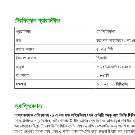
টেকনিক্যাল প্যারামিটারঃ
প্যারামিটার
স্পেসিফিকেশন
নাম
উচ্চ দক্ষ আইসক্রিম / দই রো
কাপের আকার
৫০-৯৫ মিমি
নিয়ন্ত্রণ ব্যবস্থা
পিএলসি
মাত্রা
১৬৮০*১০২০*১০২০ মিমি
তাপমাত্রা
০-৮৫°সি
সক্ষমতা
৩০০০-৪০০০ পিসি/ঘন্টা
অ্যাপ্লিকেশনঃ
দ্য
জ্যাকপ্যাক এসিএফএস -6 এ উচ্চ দক্ষ আইসক্রিম / দই রোটারি শঙ্কু কাপ ফিলিং সিলি
থেকে উত্পাদিত পণ্য হিসাবে, এই মেশিনটি 0-85 ডিগ্রি সেলসিয়াসের তাপমাত্রা পরিসীমাত
জ্যাকপ্যাকের ইয়েগার্ট কাপ ফিলিং সিলিং মেশিন এমন অ্যাপ্লিকেশনগুলির জন্য আদর্শ যা প্যা
হয়এই মেশিনটি বিশেষ করে খাদ্য ও পানীয় কোম্পানিগুলির জন্য উপযোগী যারা দই, আইসক্রি