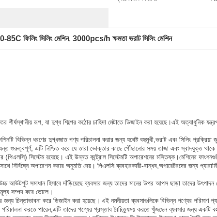
0-85C ফিলিং সিলিং মেশিন
, 
3000pcs/h ক্ষমতা ভরাট সিলিং মেশিন
তির শীর্ষস্থানীয় রূপ, যা দুগ্ধ শিল্পের কঠোর চাহিদা মেটাতে ডিজাইন করা হয়েছে।এই অত্যাধুনিক যন্ত্
িনটি বিভিন্ন ধরণের দুগ্ধজাত পণ্য পরিচালনা করার জন্য যথেষ্ট বহুমুখী,ভরাট এবং সিলিং প্রক্রিয়া জ
্যন্ত গুরুত্বপূর্ণ, এটি নিশ্চিত করে যে তারা ভোক্তার কাছে পৌঁছানোর সময় তাজা এবং স্বাদযুক্ত থাক
ার (পিএলসি) সিস্টেম রয়েছে। এই উন্নত কন্ট্রোল সিস্টেমটি অপারেশনের মস্তিষ্ক।মেশিনের ফাংশনগুলির
ের সাথে নির্বিঘ্নে অপারেশন করার অনুমতি দেয়। পিএলসি ব্যবহারকারী-বান্ধব,অপারেটরদের জন্য প্যারাম
চ আউটপুট সমাধান হিসাবে দাঁড়িয়েছে ব্যবসার জন্য তাদের মানের উপর আপস ছাড়া তাদের উৎপাদন স্ক
 অমূল্য সম্পদ করে তোলে।
রের জন্য চিন্তাভাবনা করে ডিজাইন করা হয়েছে। এই নমনীয়তা ব্যবসাগুলিকে বিভিন্ন পণ্যের পরিমাণ 
িচালনা করতে পারেন,এটি তাদের পণ্যের প্রস্তাব বৈচিত্র্যময় করতে খুঁজছেন ব্যবসার জন্য একটি বহু