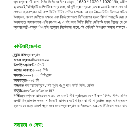
জ্যাকপ্যাক দই কাপ ফিলিং সিলিং মেশিনের মাত্রা, 1680 * 1020 * 1020 মিমি, এটিক
হয়েছেএই বৈশিষ্ট্যটি মেশিনটিকে পণ্য লঞ্চ, মৌসুমী স্বাদ প্রচার,অথবা এমনকি কারখানায় র
যেখানে জ্যাকপ্যাক দই কাপ ফিলিং সিলিং মেশিন চমৎকার তা হল উচ্চ-ভলিউম উত্পাদন পরিবেশ,
উপযুক্ত, কারণ মেশিনের দক্ষতা এবং নির্ভরযোগ্যতা বিনিয়োগের দ্রুত রিটার্ন গ্যারান্টি 
উপসংহারে,জ্যাকপ্যাক এসিএফএস -6 এ দই কাপ ফিলিং সিলিং মেশিনটি দুগ্ধ শিল্পের যে কোনও ব্
ব্যবহারকারী-বান্ধব পিএলসি কন্ট্রোল সিস্টেমের সাথে,এই মেশিনটি উৎপাদন ক্ষমতা বাড়াত
কাস্টমাইজেশনঃ
ব্র্যান্ড নামঃ
জ্যাকপ্যাক
মডেল নম্বরঃ
এসিএফএস-৬এ
উৎপত্তিস্থল:
চীনে তৈরি
কাপের আকার:
৫০-৯৫ মিমি
ক্ষমতাঃ
৩০০০-৪০০০ পিসি/ঘন্টা
তাপমাত্রাঃ
০-৮৫°সি
নামঃ
উচ্চ দক্ষ আইসক্রিম / দই ঘূর্ণন শঙ্কু কাপ ভর্তি সিলিং মেশিন
মাত্রাঃ
১৬৮০*১০২০*১০২০ মিমি
বর্ণনাঃ
জ্যাকপ্যাক এসিএফএস-৬এ হল একটি শীর্ষ-প্রান্তের যোগার্ট কাপ ফিলিং সিলিং মেশ
একটি চিত্তাকর্ষক ক্ষমতা গর্বিতএটি আপনার আইসক্রিম বা দই পণ্যগুলির জন্য সর্বোত্তম প
ব্যবসায়ের জন্য আদর্শ পছন্দ করে তোলেজ্যাকপ্যাক এসিএফএস-৬এ-তে বিনিয়োগ করুন যাতে
সহায়তা ও সেবা: