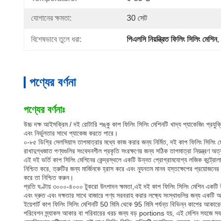
যোগানের ক্ষমতা:
30 সেট
বিশেষভাবে তুলে ধরা:
পিএলসি নিয়ন্ত্রিত ফিলিং সিলিং মেশিন
, 
পণ্যের বর্ণনা
পণ্যের বর্ণনাঃ
উচ্চ দক্ষ আইসক্রিম / দই রোটারি শঙ্কু কাপ ফিলিং সিলিং মেশিনটি খাদ্য প্যাকেজিং প্রযুক্
এবং নির্ভুলতার সাথে প্যাকেজ করতে পারে।
০-৮৫ ডিগ্রি সেলসিয়াস তাপমাত্রার মধ্যে কাজ করার জন্য নির্মিত, দই কাপ ফিলিং সিলিং মেশ
রাখাদুগ্ধজাত পণ্যগুলির সংবেদনশীল প্রকৃতি সংরক্ষণের জন্য সঠিক তাপমাত্রা নিয়ন্ত্রণ অত
এই দই ভর্তি কাপ সিলিং মেশিনের কেন্দ্রস্থলে একটি উন্নত প্রোগ্রামযোগ্য লজিক কন্ট্রোল
নিশ্চিত করে, ত্রুটির জন্য মার্জিনকে হ্রাস করে এবং ন্যূনতম মানব হস্তক্ষেপের প্রয়োজন
করে তা নিশ্চিত করুন।
প্রতি ঘণ্টায় ৩০০০-৪০০০ টুকরো উৎপাদন ক্ষমতা,এই দই কাপ ফিলিং সিলিং মেশিন একটি উচ্
এবং দ্রুত এবং দক্ষতার সাথে বাজারে পণ্য সরবরাহ করার লক্ষ্যে সংস্থাগুলির জন্য একটি
ইয়েগার্ট কাপ ফিলিং সিলিং মেশিনটি 50 মিমি থেকে 95 মিমি পর্যন্ত বিভিন্ন কাপের আকা
পরিবেশন স্ন্যাকস আকার বা পরিবারের খরচ জন্য বড় portions হয়, এই মেশিন সহজে সব পর