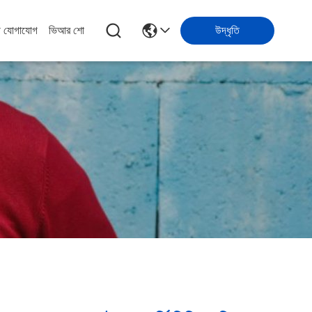
ে যোগাযোগ
ভিআর শো
উদ্ধৃতি