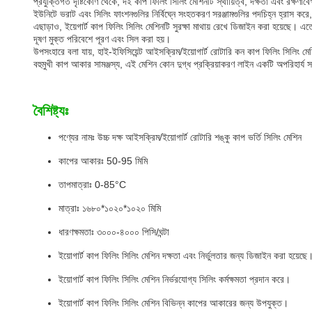
প্রযুক্তিগত দৃষ্টিকোণ থেকে, দই কাপ ফিলিং সিলিং মেশিনটি স্থায়িত্ব, দক্ষতা এবং রক্ষণ
ইউনিটে ভরাট এবং সিলিং ফাংশনগুলির নির্বিঘ্নে সংহতকরণ সরঞ্জামগুলির পদচিহ্ন হ্রাস করে, 
এছাড়াও, ইয়েগার্ট কাপ ফিলিং সিলিং মেশিনটি সুরক্ষা মাথায় রেখে ডিজাইন করা হয়েছে। এতে 
দূষণ মুক্ত পরিবেশে পূরণ এবং সিল করা হয়।
উপসংহারে বলা যায়, হাই-ইফিসিয়েন্ট আইসক্রিম/ইয়োগার্ট রোটারি কন কাপ ফিলিং সিলিং মেশিন 
বহুমুখী কাপ আকার সামঞ্জস্য, এই মেশিন কোন দুগ্ধ প্রক্রিয়াকরণ লাইন একটি অপরিহার্য
বৈশিষ্ট্যঃ
পণ্যের নামঃ উচ্চ দক্ষ আইসক্রিম/ইয়োগার্ট রোটারি শঙ্কু কাপ ভর্তি সিলিং মেশিন
কাপের আকারঃ 50-95 মিমি
তাপমাত্রাঃ 0-85°C
মাত্রাঃ ১৬৮০*১০২০*১০২০ মিমি
ধারণক্ষমতাঃ ৩০০০-৪০০০ পিসি/ঘন্টা
ইয়োগার্ট কাপ ফিলিং সিলিং মেশিন দক্ষতা এবং নির্ভুলতার জন্য ডিজাইন করা হয়েছে
ইয়োগার্ট কাপ ফিলিং সিলিং মেশিন নির্ভরযোগ্য সিলিং কর্মক্ষমতা প্রদান করে।
ইয়োগার্ট কাপ ফিলিং সিলিং মেশিন বিভিন্ন কাপের আকারের জন্য উপযুক্ত।