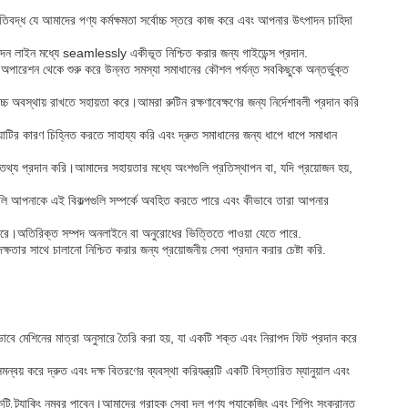
তিবদ্ধ যে আমাদের পণ্য কর্মক্ষমতা সর্বোচ্চ স্তরে কাজ করে এবং আপনার উৎপাদন চাহিদা
াদন লাইন মধ্যে seamlessly একীভূত নিশ্চিত করার জন্য গাইডেন্স প্রদান.
 অপারেশন থেকে শুরু করে উন্নত সমস্যা সমাধানের কৌশল পর্যন্ত সবকিছুকে অন্তর্ভুক্ত
্বোচ্চ অবস্থায় রাখতে সহায়তা করে।আমরা রুটিন রক্ষণাবেক্ষণের জন্য নির্দেশাবলী প্রদান করি
টির কারণ চিহ্নিত করতে সাহায্য করি এবং দ্রুত সমাধানের জন্য ধাপে ধাপে সমাধান
তথ্য প্রদান করি।আমাদের সহায়তার মধ্যে অংশগুলি প্রতিস্থাপন বা, যদি প্রয়োজন হয়,
গুলি আপনাকে এই বিকল্পগুলি সম্পর্কে অবহিত করতে পারে এবং কীভাবে তারা আপনার
 করে।অতিরিক্ত সম্পদ অনলাইনে বা অনুরোধের ভিত্তিতে পাওয়া যেতে পারে.
ার সাথে চালানো নিশ্চিত করার জন্য প্রয়োজনীয় সেবা প্রদান করার চেষ্টা করি.
শেষভাবে মেশিনের মাত্রা অনুসারে তৈরি করা হয়, যা একটি শক্ত এবং নিরাপদ ফিট প্রদান করে
় করে দ্রুত এবং দক্ষ বিতরণের ব্যবস্থা করিযন্ত্রটি একটি বিস্তারিত ম্যানুয়াল এবং
কটি ট্র্যাকিং নম্বর পাবেন।আমাদের গ্রাহক সেবা দল পণ্য প্যাকেজিং এবং শিপিং সংক্রান্ত