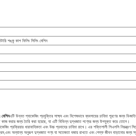
টারি শঙ্কু কাপ ফিলিং সিলিং মেশিন
ং মেশিন
এটি উন্নত প্যাকেজিং প্রযুক্তির সাক্ষ্য এবং বিশেষভাবে ব্যবসায়ের চাহিদা পূরণের জন্য ডিজাই
ে কাজ করার জন্য তৈরি করা হয়েছে, যা এটি বিভিন্ন দুগ্ধজাত পণ্যের জন্য উপযুক্ত করে তোলে।
কেজিং প্রক্রিয়ার ধারাবাহিকতা এবং উচ্চ প্রবাহের চাহিদা রাখে। এর শক্তিশালী পিএলসি নিয়ন্ত্রণ সিস
ম,এবং অন্যান্য অনুরূপ দুগ্ধজাত পণ্য যা সতেজতা বজায় রাখতে এবং শেল্ফ জীবন বাড়ানোর জন্য স্বা