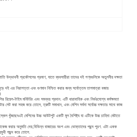
রপাতি উদ্ভাবনী প্রকৌশলের প্রমাণ, যাতে ব্যবসায়ীরা তাদের দই পণ্যগুলিকে অতুলনীয় দক্ষতা
ুড়ে দই এর নিরাপত্তা এবং গুণমান নিশ্চিত করার জন্য সর্বোত্তম তাপমাত্রা বজায়
ে।
 রিয়েল-টাইম মনিটরিং এবং সমন্বয় প্রদান. এটি ধারাবাহিক এবং নির্ভরযোগ্য কর্মক্ষমতা
িটার সেট করা সহজ করে তোলে, ত্রুটি সমাধান, এবং মেশিন সর্বদা সর্বোচ্চ দক্ষতার সাথে কাজ
েল খুঁজছেনএই মেশিনের উচ্চ আউটপুট একটি মূল বৈশিষ্ট্য যা এটিকে উচ্চ চাহিদা মেটাতে
প্যাকেজ করার অনুমতি দেয়,বিভিন্ন বাজারের অংশ এবং ভোক্তাদের পছন্দ পূরণ. এটা একক
মুখী পছন্দ করে তোলে.