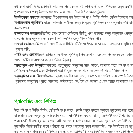
দই কাপ ভর্তি সিলিং মেশিনটি আমাদের গ্রাহকদের দই কাপ ভর্তি এবং সিলিংয়ের জন্য একটি
পূরণআমাদের প্রযুক্তিগত সহায়তা এবং সেবা নিম্নলিখিত অন্তর্ভুক্তঃ
ইনস্টলেশন সহায়তাঃ
আমাদের বিশেষজ্ঞদের দল ইয়োগার্ট কাপ ফিলিং সিলিং মেশিন ইনস্টল 
অপারেশনাল প্রশিক্ষণঃ
আমরা আপনার কর্মীদের জন্য বিস্তৃত প্রশিক্ষণ সেশন প্রদান করি যা
করতে পারে.
রক্ষণাবেক্ষণ সহায়তাঃ
নিয়মিত রক্ষণাবেক্ষণ মেশিনের দীর্ঘায়ু এবং দক্ষতার জন্য অত্যন্ত গুর
এবং প্রতিরোধমূলক রক্ষণাবেক্ষণ কৌশলগুলির জন্য টিপস দিতে পারি.
সমস্যা সমাধানঃ
যদি আপনি যোগার্ট কাপ ফিলিং সিলিং মেশিনের সাথে কোন সমস্যার সম্মুখীন
প্রদান করি.
পার্টস এবং মেরামতঃ
যদি আপনার মেশিনের প্রতিস্থাপন অংশ বা মেরামত প্রয়োজন হয়, তাহলে
আরো জটিল মেরামতের জন্য সার্ভিস বিকল্প।
আপগ্রেড এবং উন্নতিঃ
আমাদের প্রযুক্তির উন্নতির সাথে সাথে, আপনার ইয়োগার্ট কাপ ফ
মেশিনের কর্মক্ষমতা এবং উত্পাদনশীলতা উন্নত করতে পারে সে সম্পর্কে পরামর্শ দিতে পারে.
ডকুমেন্টেশন এবং রিসোর্সঃ
আমরা ব্যবহারকারীর ম্যানুয়াল, রক্ষণাবেক্ষণ গাইড এবং স্পেস
গ্রাহকের সন্তুষ্টির প্রতি আমাদের অঙ্গীকারের অর্থ হল যে আমরা এখানে আছি আপনাকে পথের
প্যাকেজিং এবং শিপিংঃ
ইয়েগার্ট কাপ ফিলিং সিলিং মেশিনটি যথার্থভাবে একটি শক্ত কাঠের ক্যাসে প্যাকেজ করা হয়
যা চলাচল এবং সম্ভাব্য ক্ষতি রোধ করে। বাক্সটি সিল করার আগে, মেশিনটি একটি প্রতিরক্ষা
প্যাকেজটি সীলমোহর করার পর, এটি আমাদের কঠোর মানের মানদণ্ড পূরণ করে তা নিশ্চিত করার 
হ্যান্ডলিং নির্দেশাবলীর সাথে পাঠানো হয় যাতে গন্তব্যে মসৃণ আনলোডিং এবং ইনস্টলেশন প্
দয়া করে মনে রাখবেন যে শিপিংয়ের খরচ এবং ডেলিভারি সময় নির্ধারিত গন্তব্য এবং শিপিং 