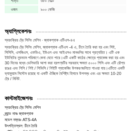
শক্তি
৩৮০ ভোল্ট
ওজন
৯০০ কেজি
অ্যাপ্লিকেশনঃ
স্বয়ংক্রিয় ট্রে সিলিং মেশিন ∙ জ্যাকপ্যাক এটিএস-৪এ
স্বয়ংক্রিয় ট্রে সিলিং মেশিন, জ্যাকপ্যাক এটিএস -4 এ, চীনে তৈরি করা হয় এবং সিই,
সিসিসি, এসজিএস, এফডিএ, ইউএল এবং আইএসও মানগুলির সাথে প্রত্যয়িত। এটি এক
ইউনিটের ন্যূনতম পরিমাণে কেনা যেতে পারে।এটি একটি কাঠের ক্ষেত্রে প্যাকেজ করা হয় এবং
30 দিনের মধ্যে ডেলিভারি আশা করা হয়পণ্যটির সরবরাহ ক্ষমতা ৫০০০ পিসি এবং এটি রৌপ্য
রঙের এবং পিপি / পিই / পিভিসি / পিইটি প্যাকেজিং উপকরণগুলিতে পাওয়া যায়।এটিতে একটি
ভ্যাকুয়াম সিস্টেম রয়েছে যা একটি ঐচ্ছিক বৈশিষ্ট্য হিসাবে উপলব্ধ এবং এর ক্ষমতা 10-20
ট্রে / মিনিট.
কাস্টমাইজেশনঃ
স্বয়ংক্রিয় ট্রে সিলিং মেশিন
ব্র্যান্ড নামঃ জ্যাকপ্যাক
মডেল নম্বরঃ ATS-4A
উৎপত্তিস্থল: চীনে তৈরি