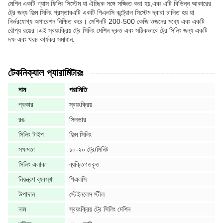
মেশিন একটি গ্যাস ফিলিং সিস্টেম যা ঐচ্ছিক সঙ্গে সজ্জিত করা হয়,এবং এটি বিভিন্ন আকারের
ট্রে জন্য ফিল্ম সিলিং প্রস্তাবএটি একটি পিএলসি কন্ট্রোল সিস্টেম দ্বারা চালিত হয় যা
নির্ভরযোগ্য অপারেশন নিশ্চিত করে। মেশিনটি 200-500 কেজি ওজনের মধ্যে এবং একটি
রৌপ্য রঙের।এই স্বয়ংক্রিয় ট্রে সিলিং মেশিন দ্রুত এবং সঠিকভাবে ট্রে সিলিং জন্য একটি
দক্ষ এবং খরচ কার্যকর সমাধান.
টেকনিক্যাল প্যারামিটারঃ
নাম
পরামিতি
প্রকার
স্বয়ংক্রিয়
রঙ
সিলভার
সিলিং টাইপ
ফিল্ম সিলিং
সক্ষমতা
১০-২০ ট্রে/মিনিট
সিলিং এলাকা
ব্যক্তিগতকৃত
নিয়ন্ত্রণ ব্যবস্থা
পিএলসি
উপাদান
স্টেইনলেস স্টীল
নাম
স্বয়ংক্রিয় ট্রে সিলিং মেশিন