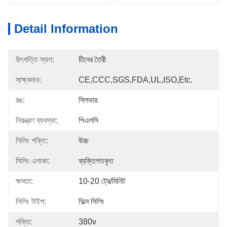
Detail Information
উৎপত্তি স্থল:
চীনের তৈরী
সাক্ষ্যদান:
CE,CCC,SGS,FDA,UL,ISO,etc.
রঙ:
সিলভার
নিয়ন্ত্রণ ব্যবস্থা:
পিএলসি
সিলিং শক্তি:
উচ্চ
সিলিং এলাকা:
ব্যক্তিগতকৃত
ক্ষমতা:
10-20 ট্রে/মিনিট
সিলিং টাইপ:
ফিল্ম সিলিং
শক্তি:
380v