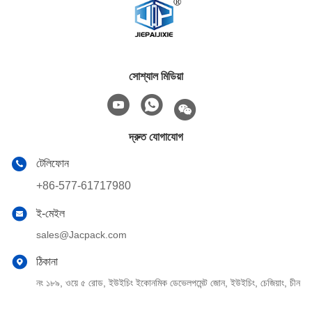
সোশ্যাল মিডিয়া
দ্রুত যোগাযোগ
টেলিফোন
+86-577-61717980
ই-মেইল
sales@Jacpack.com
ঠিকানা
নং ১৮৯, ওয়ে ৫ রোড, ইউইচিং ইকোনমিক ডেভেলপমেন্ট জোন, ইউইচিং, চেজিয়াং, চীন