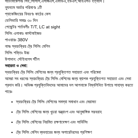
সার্টিফিকেশনঃ সিই,সিসিসি,এসজিএস,এফডিএ,ইউএল,আইএসও ইত্যাদি।
ন্যূনতম অর্ডার পরিমাণঃ ১টি
প্যাকেজিংয়ের বিবরণঃ কাঠের কেস
ডেলিভারি সময়ঃ ৩০ দিন
পেমেন্টের শর্তাবলীঃ T/T, LC at sight
সিলিং এলাকাঃ কাস্টমাইজড
পাওয়ারঃ 380V
নামঃ স্বয়ংক্রিয় ট্রে সিলিং মেশিন
সিলিং শক্তিঃ উচ্চ
উপাদান: স্টেইনলেস স্টীল
সহায়তা ও সেবা:
স্বয়ংক্রিয় ট্রে সিলিং মেশিনের জন্য প্রযুক্তিগত সহায়তা এবং পরিষেবা
আমরা সব ধরনের স্বয়ংক্রিয় ট্রে সিলিং মেশিনের জন্য ব্যাপক প্রযুক্তিগত সহায়তা এবং সেবা
প্রদান করি। অভিজ্ঞ প্রযুক্তিবিদদের আমাদের দল আপনাকে নিম্নলিখিত উপায়ে সাহায্য করতে
পারেঃ
স্বয়ংক্রিয় ট্রে সিলিং মেশিনের সমস্যা সমাধান এবং মেরামত
ট্রে সিলিং মেশিনের জন্য খুচরা যন্ত্রাংশ এবং আনুষাঙ্গিক সরবরাহ
ট্রে সিলিং মেশিনের নিয়মিত রক্ষণাবেক্ষণ এবং সার্ভিসিং
ট্রে সিলিং মেশিন ব্যবহারের জন্য অপারেটরদের প্রশিক্ষণ