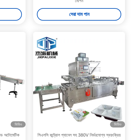
মেশিন
সেরা দাম পান
ভিডিও
ভিডিও
াইজড অটোমেটিক
পিএলসি কন্ট্রোল প্যানেল সহ 380V নির্ভরযোগ্য স্বয়ংক্রিয়