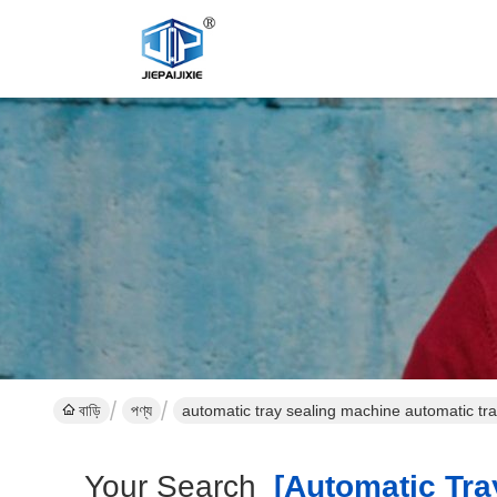
বাড়ি
পণ্য
automatic tray sealing machine automatic tr
Your Search
[automatic Tray