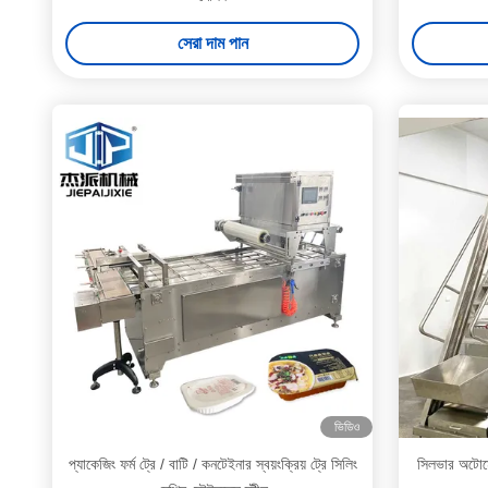
সেরা দাম পান
ভিডিও
প্যাকেজিং ফর্ম ট্রে / বাটি / কনটেইনার স্বয়ংক্রিয় ট্রে সিলিং
সিলভার অটোমে