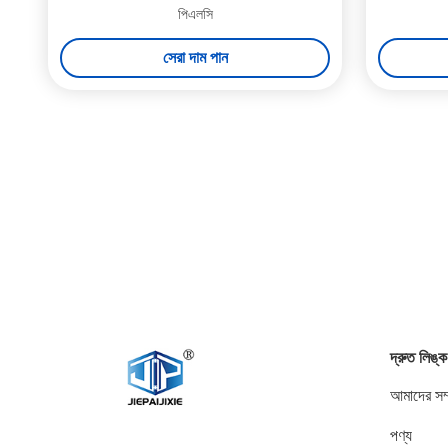
পিএলসি
সেরা দাম পান
দ্রুত লিঙ্ক
আমাদের সম্
পণ্য