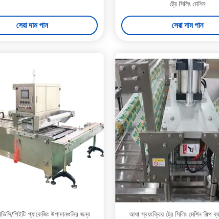
ট্রে সিলিং মেশিন
সেরা দাম পান
সেরা দাম পান
িভিসি/পিইটি প্যাকেজিং উপাদানগুলির জন্য
আধা স্বয়ংক্রিয় ট্রে সিলিং মেশিন শিল্প ব