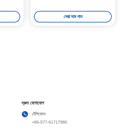
সেরা দাম পান
দ্রুত যোগাযোগ
টেলিফোন
+86-577-61717980