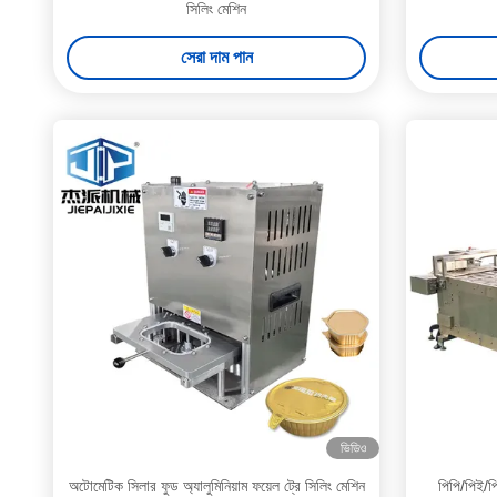
সিলিং মেশিন
সেরা দাম পান
ভিডিও
অটোমেটিক সিলার ফুড অ্যালুমিনিয়াম ফয়েল ট্রে সিলিং মেশিন
পিপি/পিই/প