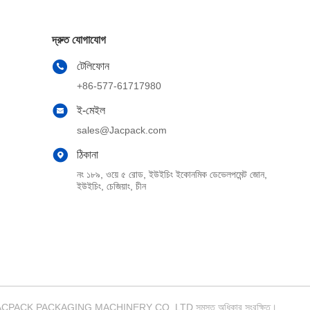
দ্রুত যোগাযোগ
টেলিফোন
+86-577-61717980
ই-মেইল
sales@Jacpack.com
ঠিকানা
নং ১৮৯, ওয়ে ৫ রোড, ইউইচিং ইকোনমিক ডেভেলপমেন্ট জোন,
ইউইচিং, চেজিয়াং, চীন
ZHOU JACPACK PACKAGING MACHINERY CO.,LTD সমস্ত অধিকার সংরক্ষিত।