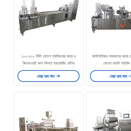
১০০-৫০০ মিলি বোতল প্যাকিংয়ের জন্য ৪
কাস্টমাইজড সমাধানের জন্য স
কিলোওয়াট কাপ ফিলার প্যাকেজিং মেশিন
বোতল পকেট প্যাকিং
সেরা দাম পান
সেরা দাম পান