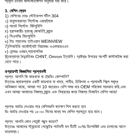
প্রকৃত চাহিদা কাস্টমাইজেশন অনুযায়ী দয়া করে।
3. মেশিন ফ্রেম
1) মেশিনের দেহঃ স্টেইনলেস স্টীল 304
২) বায়ুসংক্রান্ত সিস্টেমঃ এয়ারট্যাক
৩) সার্ভো সিস্টেম: মিটসুবিশি
৪) হ্রাসকারীঃ হ্যাংজু জেআইই ব্র্যান্ড
৫) পিএলসিঃ মিতসুবিশি
৬) টাচ প্যানেলঃ তাইওয়ান WEINVIEW
7)পিআইডি থার্মোস্ট্যাট নিয়ামকঃ ওএমআরওএন
৮) সেন্সরঃ ওমরন,প্যানাসনিক
9)অন্যান্য বৈদ্যুতিকঃ CHNT, Omron ইত্যাদি। দ্রষ্টব্যঃ উপরের অংশটি কাস্টমাইজ করা
যেতে পারে।
4প্রায়শই জিজ্ঞাসিত প্রশ্নাবলী
প্রশ্ন: আপনি কি কারখানা বা ট্রেডিং কোম্পানি?
উত্তরঃ জ্যাকপ্যাক একটি কারখানা যা খাদ্য, পানীয়, চিকিৎসা ও প্রসাধনী শিল্পে সমৃদ্ধ
অভিজ্ঞতা আছে, আমরা গত 10 বছরেরও বেশি সময় ধরে OEM পরিষেবা সরবরাহ করি,এবং
এখন আমরা আমাদের নিজস্ব ব্র্যান্ড এবং বিক্রয়ের জন্য নিজস্ব ডিজাইন মেশিন আছে!
প্রশ্নঃ অর্ডার দেওয়ার পরে মেশিনগুলি কতক্ষণ শিপ করতে হবে
উঃ অর্ডার দেওয়ার পর ১৫-৩০ দিনের মধ্যে সব মেশিন প্রস্তুত হয়ে যাবে।
প্রশ্ন: আপনি কোন পেমেন্ট পছন্দ করেন?
উত্তরঃ আমাদের স্ট্যান্ডার্ড পেমেন্টের শর্তাবলী হল টি/টি ৩০% ডিপোজিট এবং চালানের আগে
ভারসাম্য।