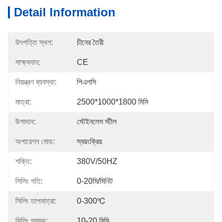
Detail Information
উৎপত্তি স্থল:
চীনের তৈরী
সাক্ষ্যদান:
CE
নিয়ন্ত্রণ ব্যবস্থা:
পিএলসি
মাত্রা:
2500*1000*1800 মিমি
উপাদান:
স্টেইনলেস স্টীল
অপারেশন মোড:
স্বয়ংক্রিয়
শক্তি:
380V/50HZ
সিলিং গতি:
0-20মি/মিনিট
সিলিং তাপমাত্রা:
0-300℃
সিলিং প্রস্থ:
10-20 মিমি