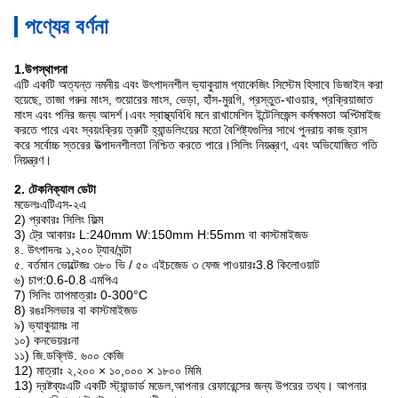
পণ্যের বর্ণনা
1.উপস্থাপনা
এটি একটি অত্যন্ত নমনীয় এবং উৎপাদনশীল ভ্যাকুয়াম প্যাকেজিং সিস্টেম হিসাবে ডিজাইন করা
হয়েছে, তাজা গরুর মাংস, শুয়োরের মাংস, ভেড়া, হাঁস-মুরগি, প্রস্তুত-খাওয়ার, প্রক্রিয়াজাত
মাংস এবং পনির জন্য আদর্শ।এবং স্বাস্থ্যবিধি মনে রাখামেশিন ইন্টেলিজেন্স কর্মক্ষমতা অপ্টিমাইজ
করতে পারে এবং স্বয়ংক্রিয় ত্রুটি হ্যান্ডলিংয়ের মতো বৈশিষ্ট্যগুলির সাথে পুনরায় কাজ হ্রাস
করে সর্বোচ্চ স্তরের উত্পাদনশীলতা নিশ্চিত করতে পারে।সিলিং নিয়ন্ত্রণ, এবং অভিযোজিত গতি
নিয়ন্ত্রণ।
2. টেকনিক্যাল ডেটা
মডেলঃএটিএস-২এ
2) প্রকারঃ সিলিং ফিল্ম
3) ট্রে আকারঃ L:240mm W:150mm H:55mm বা কাস্টমাইজড
৪. উৎপাদনঃ ১,২০০ ট্যাব/ঘন্টা
৫. বর্তমান ভোল্টেজঃ ৩৮০ ভি / ৫০ এইচজেড ৩ ফেজ পাওয়ারঃ3.8 কিলোওয়াট
৬) চাপ:0.6-0.8 এমপিএ
7) সিলিং তাপমাত্রাঃ 0-300°C
8) রঙঃসিলভার বা কাস্টমাইজড
৯) ভ্যাকুয়ামঃ না
১০) কনভেয়রঃনা
১১) জি.ডব্লিউ. ৬০০ কেজি
12) মাত্রাঃ ২,২০০ × ১০,০০০ × ১৮০০ মিমি
13) দ্রষ্টব্যঃএটি একটি স্ট্যান্ডার্ড মডেল,আপনার রেফারেন্সের জন্য উপরের তথ্য। আপনার