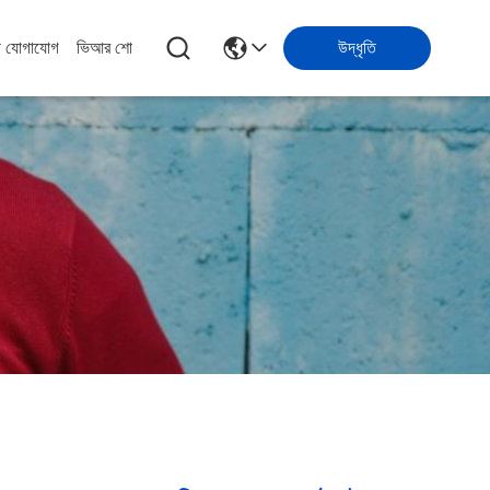
ে যোগাযোগ
ভিআর শো
উদ্ধৃতি