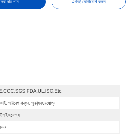
সেরা দাম পান
এখনই যোগাযোগ করুন
E,CCC,SGS,FDA,UL,ISO,etc.
সই, পরিবেশ বান্ধব, পুনর্ব্যবহারযোগ্য
স্টমাইজযোগ্য
লভার