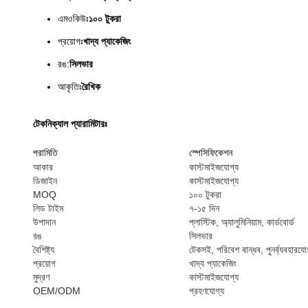
এমওকিউঃ
১০০ টুকরা
প্রয়োগঃ
খাদ্য প্যাকেজিং
রঙ:
সিলভার
আকৃতিঃ
রৈখিক
টেকনিক্যাল প্যারামিটারঃ
পরামিতি
স্পেসিফিকেশন
আকার
কাস্টমাইজযোগ্য
ডিজাইন
কাস্টমাইজযোগ্য
MOQ
১০০ টুকরা
লিড টাইম
৭-১৫ দিন
উপাদান
প্লাস্টিক, অ্যালুমিনিয়াম, কার্ডবোর্ড
রঙ
সিলভার
বৈশিষ্ট্য
টেকসই, পরিবেশ বান্ধব, পুনর্ব্যবহারযো
প্রয়োগ
খাদ্য প্যাকেজিং
মুদ্রণ
কাস্টমাইজযোগ্য
OEM/ODM
গ্রহণযোগ্য