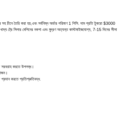
সহ চীনে তৈরি করা হয়,এবং সর্বনিম্ন অর্ডার পরিমাণ 1 পিসি. দাম প্রতি টুকরো $3000
াদ্য ট্রে সিলার মেশিনের নকশা এবং মুদ্রণ অত্যন্ত কাস্টমাইজযোগ্য, 7-15 দিনের সীসা
েবা সরবরাহ করতে উপলব্ধ।
য়োজন।
া প্রদান করতে প্রতিশ্রুতিবদ্ধ.