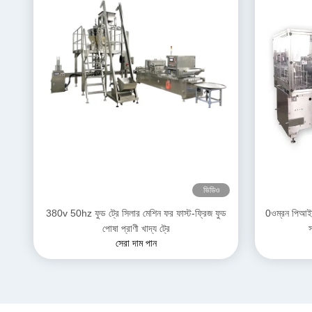
ভিডিও
380v 50hz ফুড ট্রে সিলার মেশিন ফর ফাস্ট-ফ্রিজ ফুড
0ওম্রন পিআইডি 
পোষা প্রাণী খাদ্য ট্রে
স
সেরা দাম পান