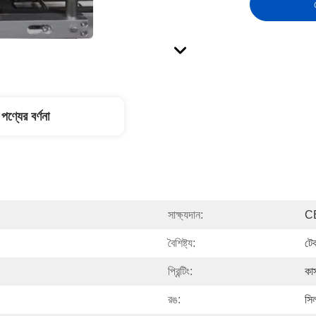
পণ্যের বর্ণনা
সাক্ষ্যদান:
C
বৈশিষ্ট্য:
টেক
প্রিন্টিং:
কা
রঙ:
সি