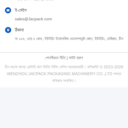
ই-মেইল
sales@Jacpack.com
ঠিকানা
নং ১৮৯, ওয়ে ৫ রোড, ইউইচিং ইকোনমিক ডেভেলপমেন্ট জোন, ইউইচিং, চেজিয়াং, চীন
গোপনীয়তা নীতি
|
সাইট ম্যাপ
চীন ভালো মানের রোটারি কাপ ফিলিং সিলিং মেশিন সরবরাহকারী। কপিরাইট © 2023-2026
WENZHOU JACPACK PACKAGING MACHINERY CO.,LTD সমস্ত
অধিকার সংরক্ষিত।