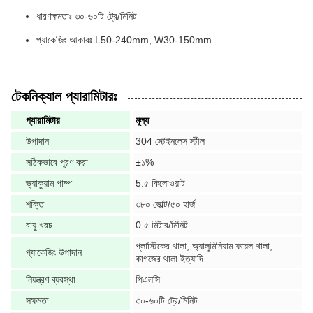
ধারণক্ষমতাঃ ৩০-৬০টি ট্রে/মিনিট
প্যাকেজিং আকারঃ L50-240mm, W30-150mm
টেকনিক্যাল প্যারামিটারঃ
প্যারামিটার
মূল্য
উপাদান
304 স্টেইনলেস স্টীল
সঠিকভাবে পূরণ করা
±১%
ভ্যাকুয়াম পাম্প
5.৫ কিলোওয়াট
শক্তি
৩৮০ ভোল্ট/৫০ হার্জ
বায়ু খরচ
0.৫ মিটার/মিনিট
প্লাস্টিকের থালা, অ্যালুমিনিয়াম ফয়েল থালা,
প্যাকেজিং উপাদান
কাগজের থালা ইত্যাদি
নিয়ন্ত্রণ ব্যবস্থা
পিএলসি
সক্ষমতা
৩০-৬০টি ট্রে/মিনিট