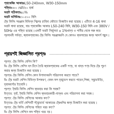
প্যাকেজিং আকারঃ
L50-240mm, W30-150mm
শক্তিঃ
৩৮০ ভোল্ট/৫০ হার্জ
ভরাট সঠিকতাঃ
±১%
ভরাট ভলিউমঃ
৫০-৫০০ মিলি
ট্রে ফিলিং সরঞ্জাম বিভিন্ন শিল্পের চাহিদা মেটাতে ডিজাইন করা হয়েছে। এটিতে 4-16 মাথা
ভরাট মাথা রয়েছে, যার প্যাকেজিং আকার L50-240 মিমি, W30-150 মিমি এবং 380V /
50Hz এর শক্তি রয়েছে।একটি ভরাট নির্ভুলতা ± 1%খাদ্য ও পানীয় থেকে শুরু করে
প্রসাধনী পর্যন্ত, জ্যাকপ্যাকের ট্রে ফিলিং সরঞ্জামগুলি যে কোনও ব্যবসায়ের জন্য আদর্শ পছন্দ।
প্রায়শই জিজ্ঞাসিত প্রশ্নঃ
প্রশ্ন: ট্রে ফিলিং মেশিন কি?
উঃ ট্রে ফিলিং মেশিন হল চীনে তৈরি জ্যাকপ্যাকের একটি পণ্য, যা খাদ্য পণ্য দিয়ে ট্রে পূরণ
করার জন্য ডিজাইন করা হয়েছে।
প্রশ্নঃ ট্রে ফিলিং মেশিন কোন উপাদানগুলি পরিচালনা করতে পারে?
উঃ ট্রে ভরাট মেশিন বিভিন্ন উপকরণ, যেমন ফল হ্যান্ডেল করতে পারেন
,
পিজা, স্যান্ডউইচ,
হ্যামবার্গার ইত্যাদি।
প্রশ্ন: ট্যারি ফিলিং মেশিন ব্যবহার করা কি সহজ?
উত্তর: হ্যাঁ, ট্যারি ফিলিং মেশিন ব্যবহারকারী-বান্ধব এবং পরিচালনা করা সহজ।
প্রশ্ন: ট্রে ফিলিং মেশিনের আকার কত?
উত্তরঃ ট্রে ভর্তি মেশিনটি স্ট্যান্ডার্ড আকারের ট্রেগুলির জন্য ডিজাইন করা হয়েছে।
প্রশ্ন: ট্রে ফিলিং মেশিনের শক্তি খরচ কত?
উঃ ট্রে ফিলিং মেশিনে কম শক্তি খরচ হয়।