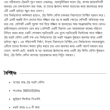
এবং সঠিকভাবে ট্রেগুলি পূরণ করতে দেয়
রায়
s, অ্যালুমিনিয়াম ফয়েল ট্রে, কাগজ t
রায়
মেশিনটি
ব্যবহার এবং রক্ষণাবেক্ষণ করা সহজ, যা তাদের উত্পাদন ক্ষমতা বাড়ানোর জন্য ব্যবসায়ের জন্য
এটি একটি দুর্দান্ত পছন্দ করে তোলে।
তার নির্ভরযোগ্য কর্মক্ষমতা ছাড়াও, ট্রে ফিলিং মেশিন চমৎকার নিরাপত্তা বৈশিষ্ট্য প্রদান করে।
এটি একটি জরুরী স্টপ বোতাম দিয়ে সজ্জিত করা হয় যা জরুরী ক্ষেত্রে মেশিনটি অবিলম্বে বন্ধ
করে দেয়. মেশিনটি একটি সুরক্ষা গার্ড দিয়ে সজ্জিত যা ব্যবহারের সময় সরঞ্জামগুলির সাথে কোনও
দুর্ঘটনাক্রমে যোগাযোগ রোধ করে।মেশিনটি একটি নিরাপদ এবং আরামদায়ক কাজের পরিবেশ
নিশ্চিত করার জন্য একটি গোলমাল-প্রতিরোধী এবং ধুলো-প্রতিরোধী সিস্টেমের সাথে সজ্জিত.
ট্রে ভরাট মেশিন একটি দক্ষ এবং নির্ভরযোগ্য ট্রে ভরাট সরঞ্জাম খুঁজছেন ব্যবসার জন্য একটি
দুর্দান্ত পছন্দ। এর শক্তিশালী নির্মাণ, উন্নত নিরাপত্তা বৈশিষ্ট্য,এবং নির্ভরযোগ্য পারফরম্যান্স
এটিকে তাদের উৎপাদন ক্ষমতা বৃদ্ধি করতে চায় এমন ব্যবসার জন্য একটি আদর্শ সমাধান করে
তোলে. আপনি ছোট, মাঝারি বা বড় আকারের উত্পাদনের জন্য একটি ট্রে ফিলিং মেশিন খুঁজছেন
কিনা, ট্রে ফিলিং মেশিন আপনার প্রয়োজনের জন্য নিখুঁত সমাধান।
বৈশিষ্ট্যঃ
পণ্যের নামঃ ট্রে ভরাট মেশিন
পাওয়ারঃ 380V/50Hz
কন্ট্রোল সিস্টেমঃ পিএলসি
ভরাট মাথাঃ ৪-৬ টি মাথা